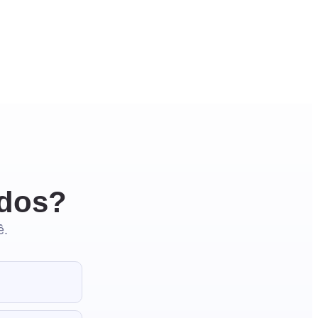
ados?
ê.