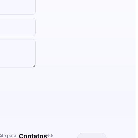
Contatos
ite para
+55