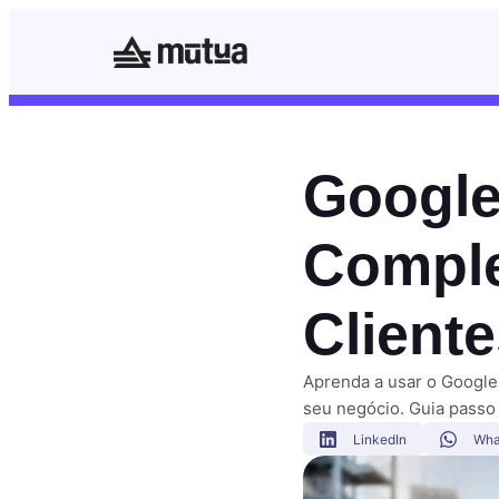
Google
Comple
Client
Aprenda a usar o Google 
seu negócio. Guia passo
LinkedIn
Wha