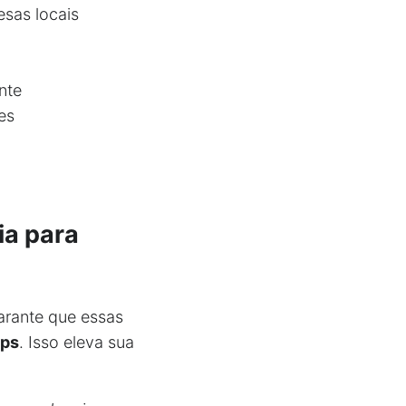
sas locais
nte
es
ia para
garante que essas
aps
. Isso eleva sua