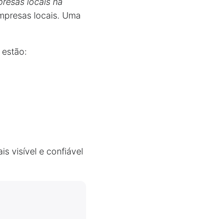
esas locais na
empresas locais. Uma
 estão:
s visível e confiável