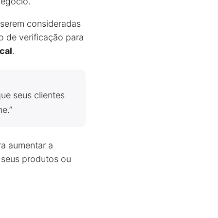
Negócio.
serem consideradas
o de verificação para
cal
.
ue seus clientes
e.”
ra aumentar a
m seus produtos ou