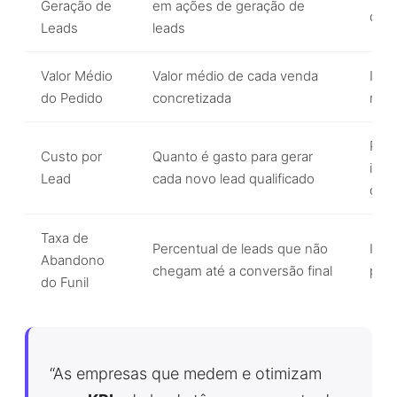
Geração de
em ações de geração de
dos 
Leads
leads
Valor Médio
Valor médio de cada venda
Indi
do Pedido
concretizada
rece
Perm
Custo por
Quanto é gasto para gerar
inve
Lead
cada novo lead qualificado
de l
Taxa de
Percentual de leads que não
Iden
Abandono
chegam até a conversão final
pro
do Funil
“As empresas que medem e otimizam