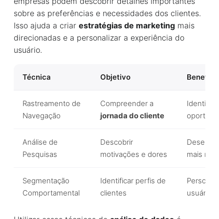
empresas podem descobrir detalhes importantes
sobre as preferências e necessidades dos clientes.
Isso ajuda a criar
estratégias de marketing
mais
direcionadas e a personalizar a experiência do
usuário.
Técnica
Objetivo
Benefíci
Rastreamento de
Compreender a
Identifica
Navegação
jornada do cliente
oportuni
Análise de
Descobrir
Desenvol
Pesquisas
motivações e dores
mais rele
Segmentação
Identificar perfis de
Personali
Comportamental
clientes
usuário