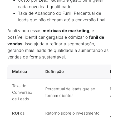
Custo por Lead: Quanto é gasto para gerar
cada novo lead qualificado.
Taxa de Abandono do Funil: Percentual de
leads que não chegam até a conversão final.
Analizando essas
métricas de marketing
, é
possível identificar gargalos e otimizar o
funil de
vendas
. Isso ajuda a refinar a segmentação,
gerando mais leads de qualidade e aumentando as
vendas de forma sustentável.
Métrica
Definição
Imp
Taxa de
Percentual de leads que se
Mede
Conversão
tornam clientes
e qu
de Leads
ROI
da
Retorno sobre o investimento
Aval